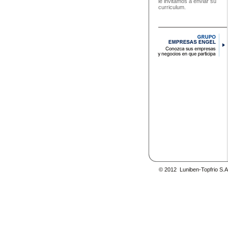
le invitamos a enviar su
curriculum.
© 2012 Luniben-Topfrio S.A